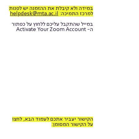
במידה ולא קיבלת את ההזמנה יש לפנות
למרכז התמיכה:
helpdesk@mta.ac.il
במייל שהתקבל עליכם ללחוץ על כפתור
ה- Activate Your Zoom Account
הקישור יעביר אתכם לעמוד הבא, לחצו
על הקישור המסומן: