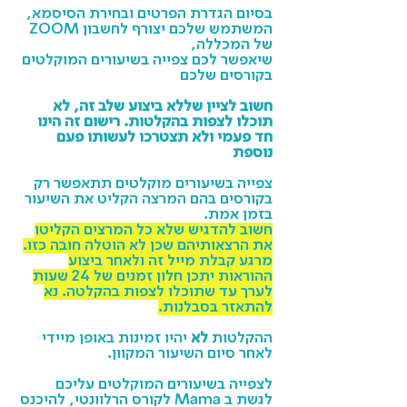
בסיום הגדרת הפרטים ובחירת הסיסמא,
המשתמש שלכם יצורף לחשבון ZOOM
של המכללה,
שיאפשר לכם צפייה בשיעורים המוקלטים
בקורסים שלכם
חשוב לציין שללא ביצוע שלב זה, לא
תוכלו לצפות בהקלטות. רישום זה הינו
חד פעמי ולא תצטרכו לעשותו פעם
נוספת
צפייה בשיעורים מוקלטים תתאפשר רק
בקורסים בהם המרצה הקליט את השיעור
בזמן אמת.
חשוב להדגיש שלא כל המרצים הקליטו
את הרצאותיהם שכן לא הוטלה חובה כזו.
מרגע קבלת מייל זה ולאחר ביצוע
ההוראות יתכן חלון זמנים של 24 שעות
לערך עד שתוכלו לצפות בהקלטה. נא
להתאזר בסבלנות.
ההקלטות
לא
יהיו זמינות באופן מיידי
לאחר סיום השיעור המקוון.
לצפייה בשיעורים המוקלטים עליכם
לגשת ב Mama לקורס הרלוונטי, להיכנס