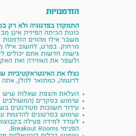
הזדמנויות
התמקדו בפדגוגיה ולא רק בס
כונות הכיתה הפיזית אינן מב
משבר אילו מהווים הזדמנות 
מרחוק. בפרט, לחשוב אילו מ
גישות חדשות אתם יכולים לש
ולשפר את האווירה ואת האקל
נצלו את האינטראקטיביות של
לדוגמה, כמתואר להלן, אתה י
העלאת והצפת שאלות שיש ל
שימוש בסקרים (המשולבים ב
עידוד תשובות סטודנטים בש
שימוש בסרטונים להדגמת עקר
לעודד למידה פעילה בקבוצות 
הפנימי
Breakout Rooms
.