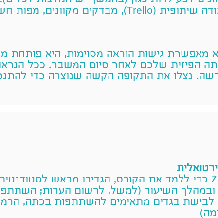
נים לפעילויות כגון (בהמשך יש המלצות לכלים): ל
ודה שיתופית (
Trello
), מבדקים מקוונים, מפות חשי
 מאפשרת גישות הוראה מסוימות, היא פותחת מס
ה הפיזית שלכם לאחר סיום המשבר. ככל הנראה,
שה. נצלו את התקופה הקשה שנוצרה כדי להתנסו
ירטואלית
Z
כדי ללמד את הקורס, הגדירו מראש לסטודנטים 
ובמהלך השיעור (למשל, לרשום הערות; השתתפות
לבישת בגדים מתאימים להשתתפות בכתה, הרמות י
מה)