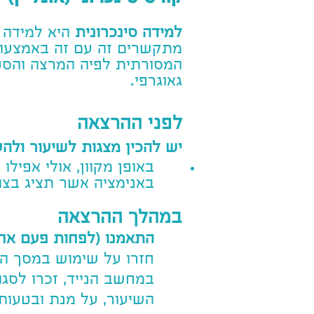
למידה סינכרונית
היא למידה ל
מתקשרים זה עם זה באמצעות
המסורתית לפיה המרצה והסטו
גאוגרפי.
לפני ההרצאה
​יש להכין מצגות לשיעור ולה
באופן מקוון, אולי אפיל
באני
מציה אשר תציג בצו
במהלך ההרצאה
התאמנו (לפחות פעם אח
חזרו על שימוש במסך הש
במחשב הנייד, זכרו לסג
השיעור, על מנת ובטעות