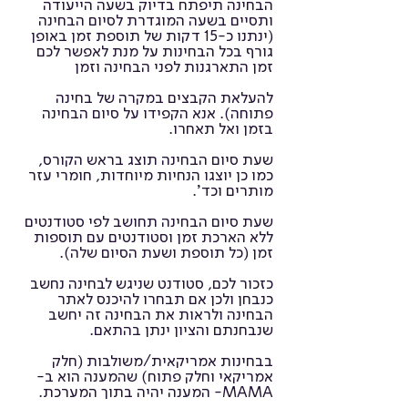
הבחינה תיפתח בדיוק בשעה הייעודה
ותסיים בשעה המוגדרת לסיום הבחינה
(ינתנו כ-15 דקות של
תוספת זמן באופן
גורף בכל הבחינות על מנת לאפשר לכם
זמן התארגנות לפני הבחינה וזמן
להעלאת הקבצים במקרה של בחינה
פתוחה). אנא הקפידו על סיום הבחינה
בזמן ואל תאחרו.
שעת סיום הבחינה תוצג בראש הקורס,
כמו כן יוצגו הנחיות מיוחדות, חומרי עזר
מותרים וכד'.
שעת סיום הבחינה תחושב לפי סטודנטים
ללא הארכת זמן וסטודנטים עם תוספות
זמן (כל תוספת ושעת הסיום שלה).
כזכור לכם, סטודנט שניגש לבחינה נחשב
כנבחן ולכן אם תבחרו להיכנס לאתר
הבחינה ולראות את הבחינה זה יחשב
שנבחנתם והציון ינתן בהתאם.
בבחינות אמריקאית/משולבות (חלק
אמריקאי וחלק פתוח) שהמענה הוא ב-
MAMA- המענה יהיה בתוך המערכת.