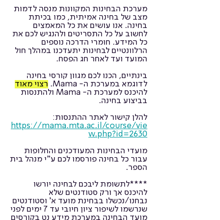
מערכת הבחינות המקוונות מנסה לדמות
מצב של בחינה אמיתית, כמו בכיתת
בחינה. אנו עושים את כל המאמצים
לחשוב על כל התסריטים ולהנגיש לכם את
כל המידע. חומרי הדרכה נוספים
הרלוונטיים לבחינות יתעדכנו במהלך חול
המועד ועד לאחר חג הפסח.
בינתיים, הכנו לכם מגוון קורסי בחינה
לדוגמא במערכת ה- Mama.
רצוי מאוד
להיכנס למערכת ה- Mama ולהתנסות
בביצוע בחינה.
להלן קישור לאתר ההתנסות:
https://mama.mta.ac.il/course/vie
w.php?id=2630
מועדי הבחינות המעודכנים והחלופות
עבור כל בחינה פורסמו לכם ע"י מנהל בית
הספר.
****לתשומת ליבכם לבחינה יורשו
להיכנס אך ורק סטודנטים שלא
נבחנו/נכשלו בבחינת מועד א' וסטודנטים
שנרשמו לשיפור ציון חיובי עד 7 ימים לפני
מועד הבחינה במערכת מידע נט
בקורסים