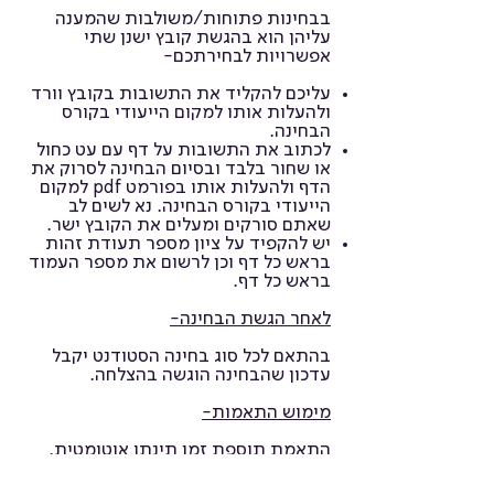
בבחינות פתוחות/משולבות שהמענה
עליהן הוא בהגשת קובץ ישנן שתי
אפשרויות לבחירתכם-
עליכם להקליד את התשובות בקובץ וורד
ולהעלות אותו למקום הייעודי בקורס
הבחינה.
לכתוב את התשובות על דף עם עט כחול
או שחור בלבד ובסיום הבחינה לסרוק את
הדף ולהעלות אותו בפורמט pdf למקום
הייעודי בקורס הבחינה. נא לשים לב
שאתם סורקים ומעלים את הקובץ ישר.
יש להקפיד על ציון מספר תעודת זהות
בראש כל דף וכן לרשום את מספר העמוד
בראש כל דף.
לאחר הגשת הבחינה-
בהתאם לכל סוג בחינה הסטודנט יקבל
עדכון שהבחינה הוגשה בהצלחה.
מימוש התאמות-
התאמת תוספת זמן תינתן אוטומטית.
סטודנט/ית שזקוקים להשמעה של
השאלון מתבקשים לסמן במערכת גלבוע